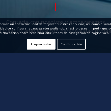
Contacta con nosotros y empezaremos
nformación con la finalidad de mejorar nuestros servicios, así como el an
bilidad de configurar su navegador pudiendo, si así lo desea, impedir que
a crear tu ambiente con personalidad propia
dicha acción podrá ocasionar dificultades de navegación de página web.
Aceptar todas
Configuración