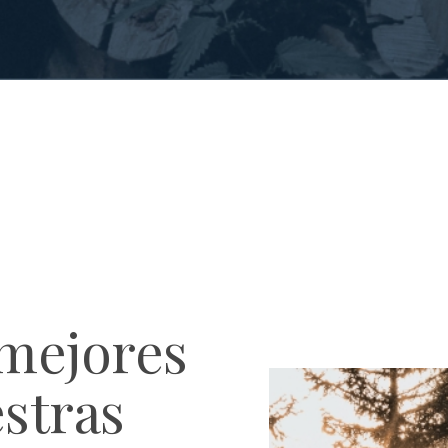
 mejores
estras