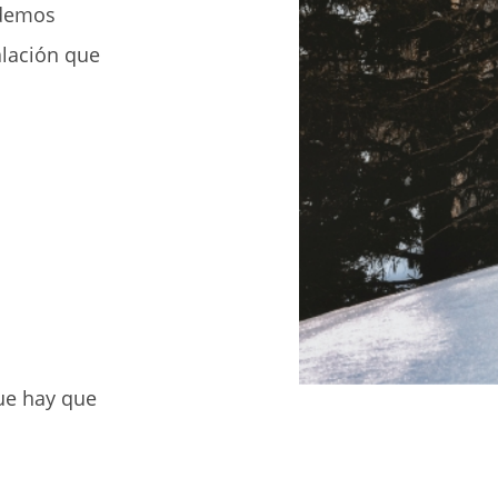
odemos
alación que
ue hay que